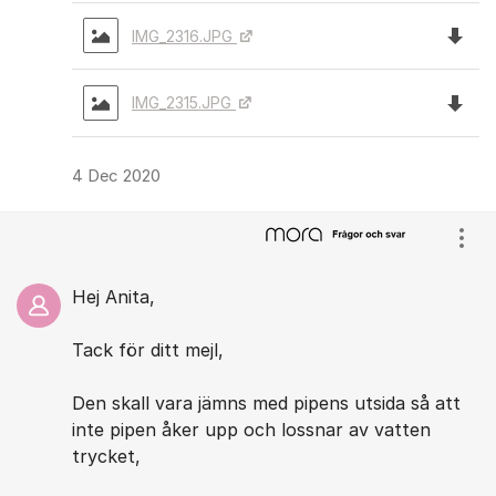
Ladda 
IMG_2316.JPG
Ladda 
IMG_2315.JPG
4 Dec 2020
Visa
Hej Anita,
Tack för ditt mejl,
Den skall vara jämns med pipens utsida så att
inte pipen åker upp och lossnar av vatten
trycket,