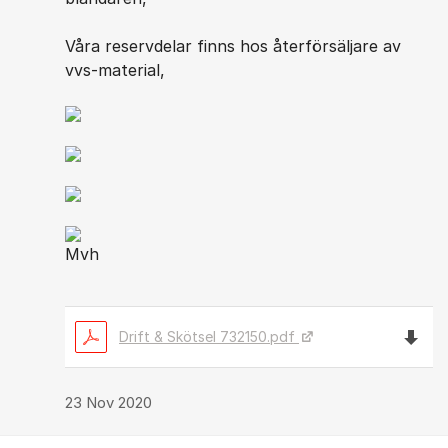
Våra reservdelar finns hos återförsäljare av
vvs-material,
Mvh
Ladda n
Drift & Skötsel 732150.pdf
23 Nov 2020