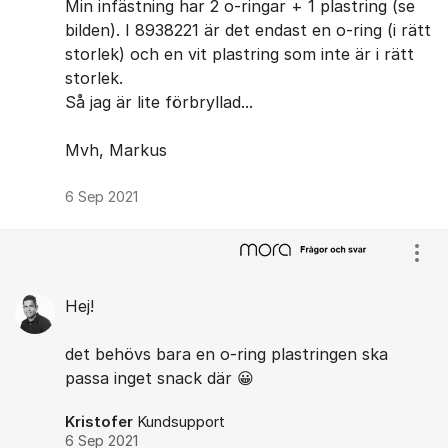
Min infästning har 2 o-ringar + 1 plastring (se
bilden). I 8938221 är det endast en o-ring (i rätt
storlek) och en vit plastring som inte är i rätt
storlek.
Så jag är lite förbryllad...
Mvh, Markus
6 Sep 2021
Visa
Hej!
det behövs bara en o-ring plastringen ska
passa inget snack där 😀
Kristofer
Kundsupport
6 Sep 2021