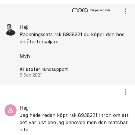
Visa
Hej!
Packningssats rsk 8938221 du köper den hos
en återförsäljare.
Mvh
Kristofer
Kundsupport
6 Sep 2021
Visa
Hej,
Jag hade redan köpt rsk 8938221 i tron om att
det var just den jag behövde men den matchar
inte.