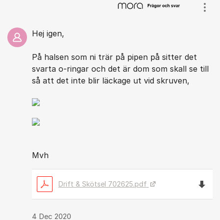
Visa
Hej igen,
På halsen som ni trär på pipen på sitter det
svarta o-ringar och det är dom som skall se till
så att det inte blir läckage ut vid skruven,
Mvh
Ladda 
Drift & Skötsel 702625.pdf
4 Dec 2020