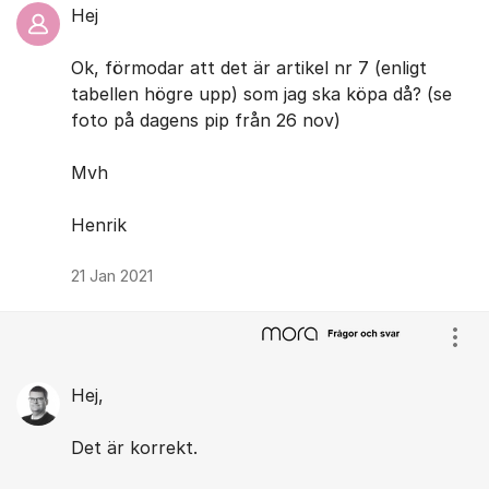
Hej
Ok, förmodar att det är artikel nr 7 (enligt
tabellen högre upp) som jag ska köpa då? (se
foto på dagens pip från 26 nov)
Mvh
Henrik
21 Jan 2021
Visa
Hej,
Det är korrekt.