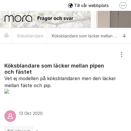
Hoppa till innehåll
Till vår webbplats
Fler
Facebook
Garantivilkor
Ti
Köksblandare
Köksblandare som läcker mellan pipen och fästet
Visa
Köksblandare som läcker mellan pipen
och fästet
Vet ej modellen på köksblandaren men den läcker
mellan fäste och pip.
13 Okt 2020