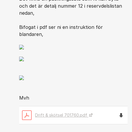
och det är detalj nummer 12 i reservdelslistan
nedan,
Bifogat i pdf ser ni en instruktion för
blandaren,
Mvh
Ladda n
Drift & skötsel 701760.pdf