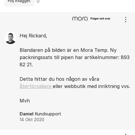
Följ inlägget
0
Kommentarer
Visa
Hej Rickard,
Blandaren på bilden är en Mora Temp. Ny
packningssats till pipen har artikelnummer: 893
82 21.
Detta hittar du hos någon av våra
återförsäljare
eller webbutik med inriktning vvs.
Mvh
Daniel
Kundsupport
14 Okt 2020