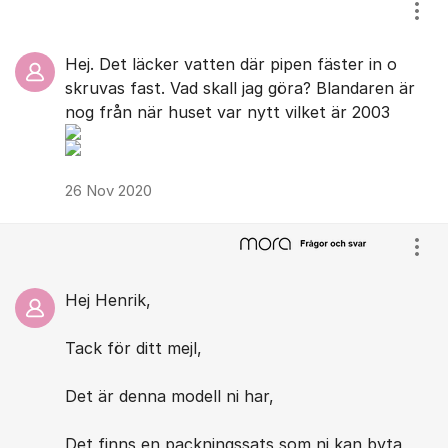
Visa
Hej. Det läcker vatten där pipen fäster in o
skruvas fast. Vad skall jag göra? Blandaren är
nog från när huset var nytt vilket är 2003
26 Nov 2020
Visa
Hej Henrik,
Tack för ditt mejl,
Det är denna modell ni har,
Det finns en packningssats som ni kan byta