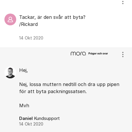
Visa
Tackar, är den svår att byta?
/Rickard
14 Okt 2020
Visa
Hej,
Nej, lossa muttern nedtill och dra upp pipen
för att byta packningssatsen.
Mvh
Daniel
Kundsupport
14 Okt 2020