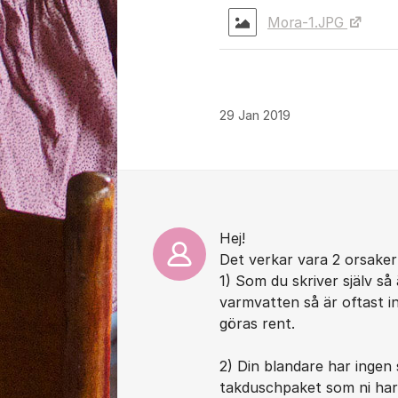
Mora-1.JPG
29 Jan 2019
Kommentarer
Hej!
Det verkar vara 2 orsaker t
1) Som du skriver själv så
varmvatten så är oftast i
göras rent.
2) Din blandare har ingen
takduschpaket som ni har 