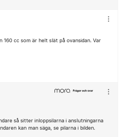
Visa/dölj ins
n 160 cc som är helt slät på ovansidan. Var
Visa/dölj ins
are så sitter inloppsilarna i anslutningarna
ndaren kan man säga, se pilarna i bilden.