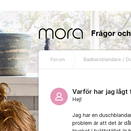
Hoppa till innehåll
Forum
Badkarsblandare / D
Varför har jag lågt
Hej!
Jag har en duschblandar
problem är att det är då
trycket i tvättstället ä