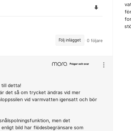
va
Ladda ned filen
fö
fo
st
Följ inlägget
0
följare
Visa/dölj ins
ill detta!
 är det så om trycket ändras vid mer
nloppssilen vid varmvatten igensatt och bör
 snålspolningsfunktion, men det
enligt bild har flödesbegränsare som