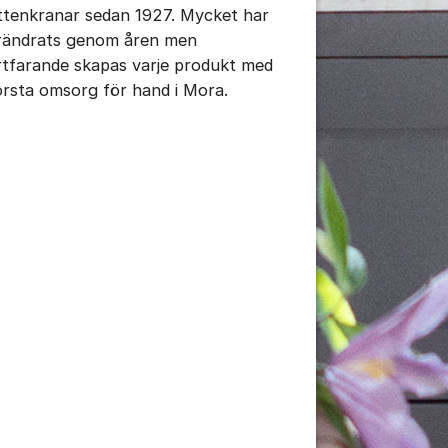
ttenkranar sedan 1927. Mycket har
 Mora-1.JPG
rändrats genom åren men
rtfarande skapas varje produkt med
örsta omsorg för hand i Mora.
tällningar för inlägg/kommentar