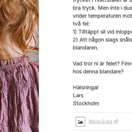
bra tryck. Men inte i du
vrider temperaturen mot
två fel:
1) Tilltäppt sil vid inlo
2) Att någon slags snåls
blandaren.
Vad tror ni är felet? Fi
hos denna blandare?
Hälsningar
Lars
Stockholm
Mora-2.jpg