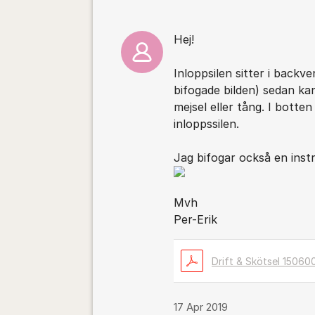
Hej!
Inloppsilen sitter i backve
bifogade bilden) sedan ka
mejsel eller tång. I botten
inloppssilen.
Jag bifogar också en instru
Mvh
Per-Erik
Drift & Skötsel 15060
17 Apr 2019