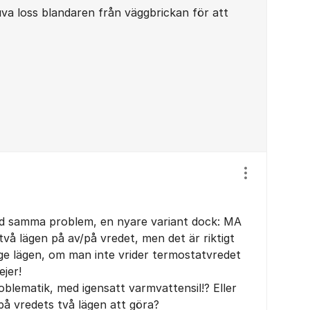
uva loss blandaren från väggbrickan för att
Visa/dölj ins
d samma problem, en nyare variant dock: MA
två lägen på av/på vredet, men det är riktigt
ägge lägen, om man inte vrider termostatvredet
ejer!
lematik, med igensatt varmvattensil!? Eller
å vredets två lägen att göra?