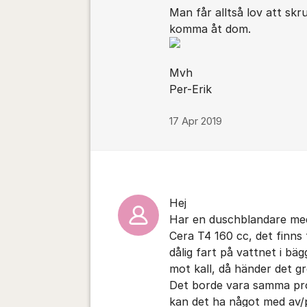
Man får alltså lov att skr
komma åt dom.
Mvh
Per-Erik
17 Apr 2019
Hej
Har en duschblandare me
Cera T4 160 cc, det finns 
dålig fart på vattnet i b
mot kall, då händer det gr
Det borde vara samma prob
kan det ha något med av/p