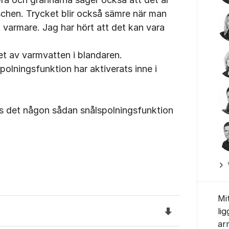
schen. Trycket blir också sämre när man
 varmare. Jag har hört att det kan vara
ppet av varmvatten i blandaren.
polningsfunktion har aktiverats inne i
nns det någon sådan snålspolningsfunktion
Mit
Ladda ned filen
li
ar