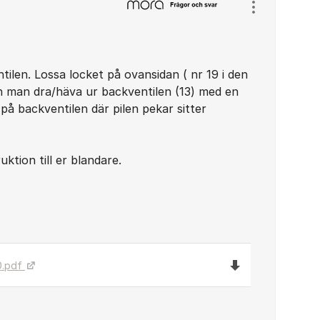
Visa/dölj ins
ntilen. Lossa locket på ovansidan ( nr 19 i den
n man dra/häva ur backventilen (13) med en
 på backventilen där pilen pekar sitter
ktion till er blandare.
Ladda ned filen D
0.pdf