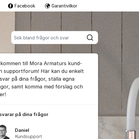
Facebook
Garantivilkor
Fler supportlänkar
Sök bland alla inlägg
Sök
umet
lkommen till Mora Armaturs kund-
te kommentaren
h supportforum! Här kan du enkelt
 svar på dina frågor, ställa egna
ågor, samt komma med förslag och
ällningar för inlägg/kommentar
er!
 svarar på dina frågor
Daniel
Kundsupport