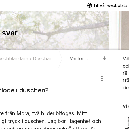
Till vår webbplats
Om for
uschblandare / Duschar
Varför har jag lågt flöde i duschen?
Vä
Till senas
oc
få
fr
Visa/dölj inst
idé
 flöde i duschen?
Vi
e från Mora, två bilder bifogas. Mitt
ligt tryck i duschen. Jag bor i lägenhet och
r bra och grannarna säger också att det är